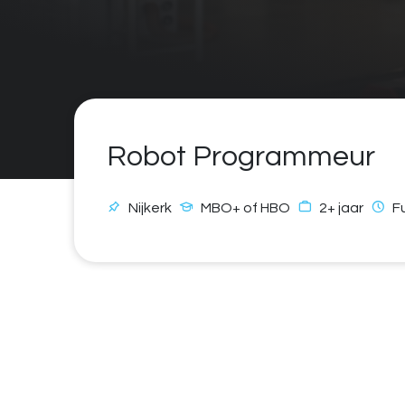
Robot Programmeur
Nijkerk
MBO+ of HBO
2+ jaar
F