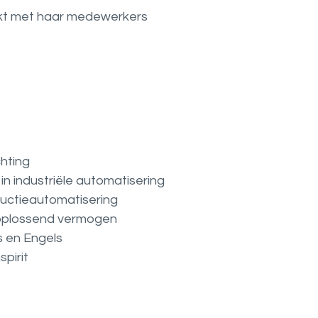
nkt met haar medewerkers
chting
in industriële automatisering
ductieautomatisering
oplossend vermogen
 en Engels
pirit