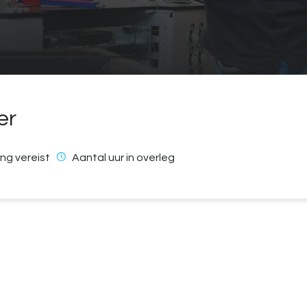
er
ng vereist
Aantal uur in overleg