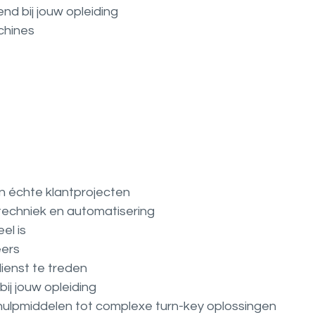
d bij jouw opleiding
chines
an échte klantprojecten
otechniek en automatisering
el is
eers
dienst te treden
ij jouw opleiding
ulpmiddelen tot complexe turn-key oplossingen