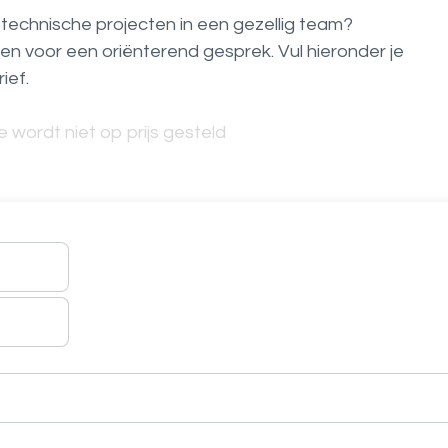
trotechnische projecten in een gezellig team?
en voor een oriënterend gesprek. Vul hieronder je
ief.
 wordt niet op prijs gesteld