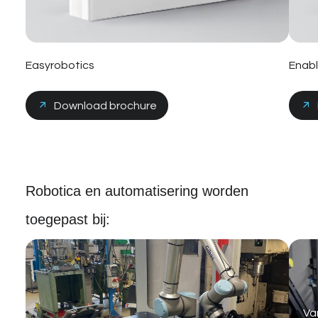
Easyrobotics
Enabl
Download brochure
Robotica en automatisering worden
toegepast bij:
Va