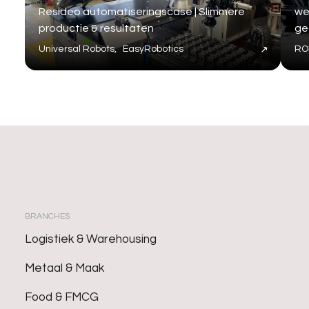
Resideo automatiseringscase | Slimmere
we
productie & resultaten
ge
Universal Robots, EasyRobotics
ROE
BRANCHES
Logistiek & Warehousing
Metaal & Maak
Food & FMCG