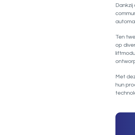
Dankzij
communi
automat
Ten twe
op dive
liftmod
ontworp
Met dez
hun prod
technolo