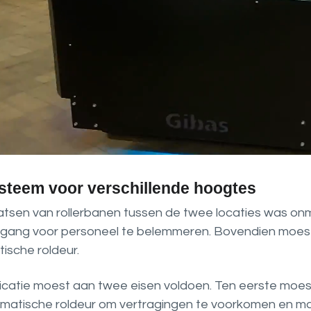
ysteem voor verschillende hoogtes
atsen van rollerbanen tussen de twee locaties was on
gang voor personeel te belemmeren. Bovendien moest d
ische roldeur.
icatie moest aan twee eisen voldoen. Ten eerste mo
matische roldeur om vertragingen te voorkomen en ma