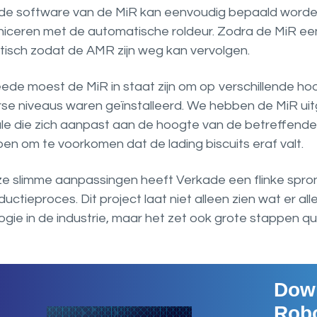
 de software van de MiR kan eenvoudig bepaald worden
ceren met de automatische roldeur. Zodra de MiR een
isch zodat de AMR zijn weg kan vervolgen.
ede moest de MiR in staat zijn om op verschillende ho
rse niveaus waren geïnstalleerd. We hebben de MiR u
ule die zich aanpast aan de hoogte van de betreffende r
en om te voorkomen dat de lading biscuits eraf valt.
e slimme aanpassingen heeft Verkade een flinke spron
uctieproces. Dit project laat niet alleen zien wat er al
gie in de industrie, maar het zet ook grote stappen qua
Down
Robo