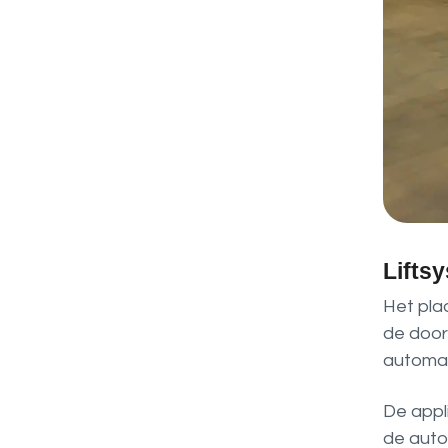
Lifts
Het pla
de door
automat
De appl
de auto