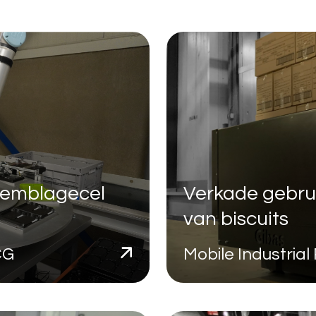
semblagecel
Verkade gebrui
van biscuits
MCG
Mobile Industri