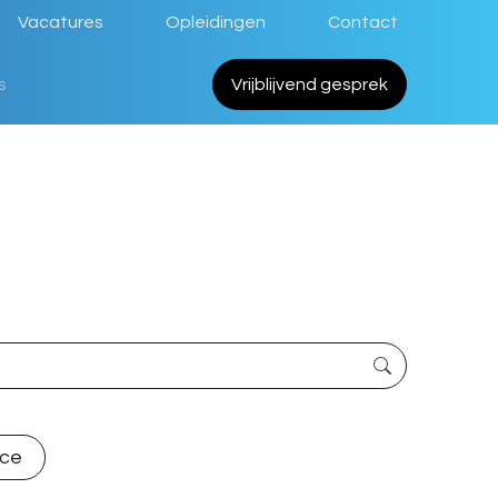
Vacatures
Opleidingen
Contact
s
Vrijblijvend gesprek
ace