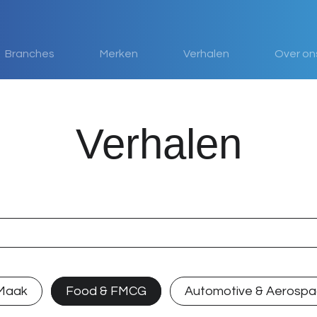
Branches
Merken
Verhalen
Over on
Verhalen
Zoeken
 Maak
Food & FMCG
Automotive & Aerosp