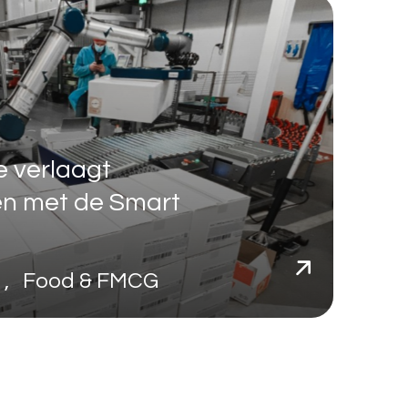
 verlaagt
en met de Smart
s , Food & FMCG