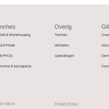
anches
Overig
Gi
tiek & Warehousing
Termen
Over
al & Maak
Verhalen
Vaca
 & FMCG
Opleidingen
Dem
motive & Aerospace
Con
26 Gibas
Privacy Policy