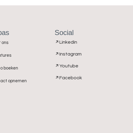
bas
Social
Linkedin
 ons
Instagram
tures
Youtube
o boeken
Facebook
tact opnemen