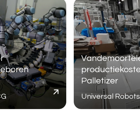
r
Vandemoortele
geboren
productiekost
Palletizer
MCG
Universal Robot